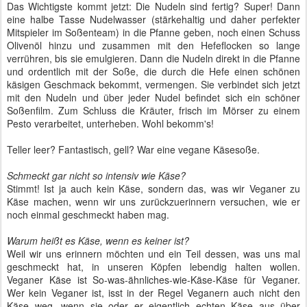
Das Wichtigste kommt jetzt: Die Nudeln sind fertig? Super! Dann
eine halbe Tasse Nudelwasser (stärkehaltig und daher perfekter
Mitspieler im Soßenteam) in die Pfanne geben, noch einen Schuss
Olivenöl hinzu und zusammen mit den Hefeflocken so lange
verrühren, bis sie emulgieren. Dann die Nudeln direkt in die Pfanne
und ordentlich mit der Soße, die durch die Hefe einen schönen
käsigen Geschmack bekommt, vermengen. Sie verbindet sich jetzt
mit den Nudeln und über jeder Nudel befindet sich ein schöner
Soßenfilm. Zum Schluss die Kräuter, frisch im Mörser zu einem
Pesto verarbeitet, unterheben. Wohl bekomm's!
Teller leer? Fantastisch, gell? War eine vegane Käsesoße.
Schmeckt gar nicht so intensiv wie Käse?
Stimmt! Ist ja auch kein Käse, sondern das, was wir Veganer zu
Käse machen, wenn wir uns zurückzuerinnern versuchen, wie er
noch einmal geschmeckt haben mag.
Warum heißt es Käse, wenn es keiner ist?
Weil wir uns erinnern möchten und ein Teil dessen, was uns mal
geschmeckt hat, in unseren Köpfen lebendig halten wollen.
Veganer Käse ist So-was-ähnliches-wie-Käse-Käse für Veganer.
Wer kein Veganer ist, isst in der Regel Veganern auch nicht den
Käse weg, wenn sie oder er eigentlich echten Käse aus über