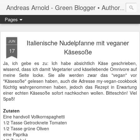
Andreas Arnold - Green Blogger • Author • Poetry Slammer • Columnist
Pages
Italienische Nudelpfanne mit veganer
JUN
17
Käsesoße
Ja, ich gebe es zu: Ich habe absichtlich Käse geschrieben,
wissend, dass ich damit Vegetarier und käseliebende Omnivore auf
meine Seite locke. Sie alle werden zwar das "vegan" vor
"Käsesoße" gelesen haben, auch die Adresse my-vegan-cookbook
flüchtig wahrgenommen haben, jedoch das Rezept in Erwartung
einer echten Käsesoße sofort nachkochen wollen. Bitteschön! Viel
Spaß!
Zutaten
Eine handvoll Vollkornspaghetti
1/2 Tasse Getrocknete Tomaten
1/2 Tasse grüne Oliven
eine Paprika